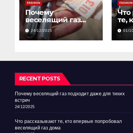
FASHION
FASHION
Почему
Что
веселящий газ
те, 
подходит даже
поп
24/12/2025
01/1
для тихих встреч
вес
дом
RECENT POSTS
Почему веселящий газ подходит даже для тихих
встреч
24/12/2025
Что рассказывают те, кто впервые попробовал
веселящий газ дома