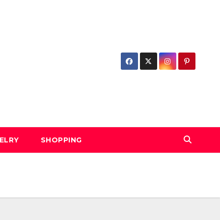
ELRY
SHOPPING