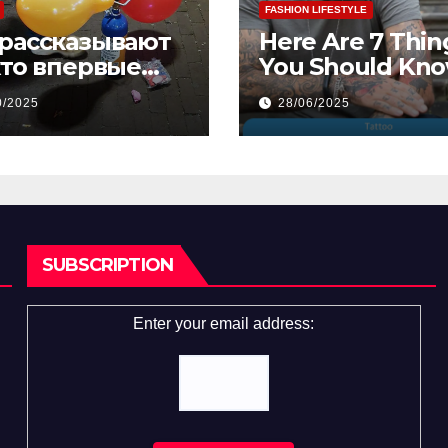
FASHION LIFESTYLE
 рассказывают
Here Are 7 Thin
кто впервые
You Should Kn
робовал
Before Getting 
0/2025
28/06/2025
елящий газ
First Tattoo
а
SUBSCRIPTION
Enter your email address: